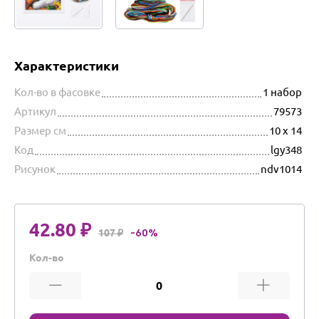
Характеристики
Кол-во в фасовке
1 набор
Артикул
79573
Размер см
10 х 14
Код
lgy348
Рисунок
ndv1014
42.80 ₽
107 ₽
-60%
Кол-во