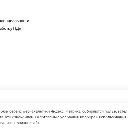
иденциальности
работку ПДн
ookie, сервис web-аналитики Яндекс. Метрика, собираются пользовател
е, что ознакомлены и согласны с условиями их сбора и использования.
Политика
Согласие на обр
конфиденциальности
ПДн
вались, покиньте сайт.