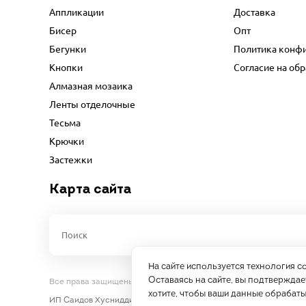
Аппликации
Доставка
Бисер
Опт
Бегунки
Политика конф
Кнопки
Согласие на об
Алмазная мозаика
Ленты отделочные
Тесьма
Крючки
Застежки
Карта сайта
На сайте используется технология c
Оставаясь на сайте, вы подтверждает
Все права защищены 2026 год.
хотите, чтобы ваши данные обрабаты
ИП Саидов Хусниддин Нуриддинович, ИНН 77189802725