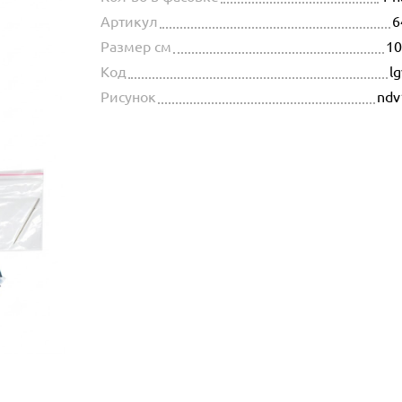
Артикул
6
Размер см
10
Код
l
Рисунок
ndv