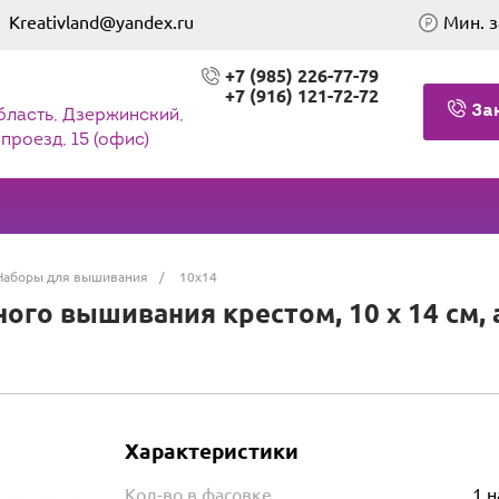
Kreativland@yandex.ru
Мин. з
+7 (985) 226-77-79
+7 (916) 121-72-72
За
бласть, Дзержинский,
проезд, 15 (офис)
Наборы для вышивания
/
10х14
ого вышивания крестом, 10 х 14 см,
Характеристики
Кол-во в фасовке
1 