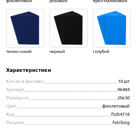
фиолетовый
розовый
ярко-малиновый
темно-синий
черный
голубой
Характеристики
Кол-во в фасовке
10 шт
Артикул
96484
Размер см
20х30
Цвет
фиолетовый
Код
ftzh4718
Рисунок
fetrlistg