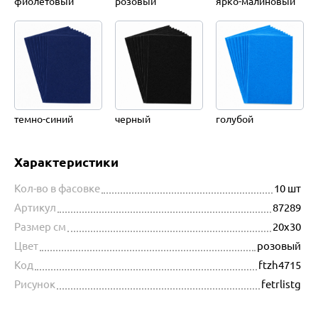
фиолетовый
розовый
ярко-малиновый
темно-синий
черный
голубой
Характеристики
Кол-во в фасовке
10 шт
Артикул
87289
Размер см
20х30
Цвет
розовый
Код
ftzh4715
Рисунок
fetrlistg