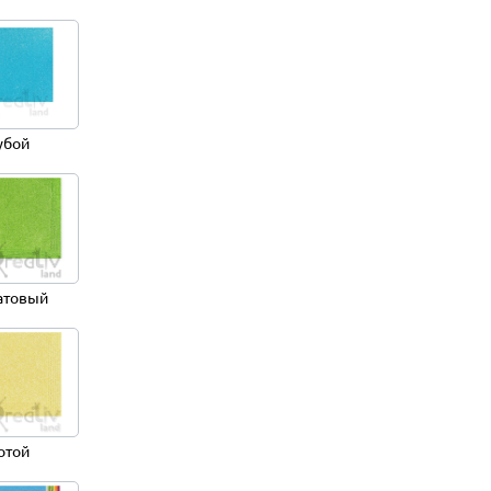
убой
атовый
отой