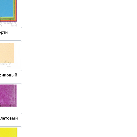
орти
сиковый
летовый