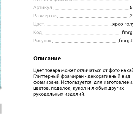
Артикул
6
Размер см
2
Цвет
ярко-гол
Код
fmrg
Рисунок
fmrgl
Описание
Цвет товара может отличаться от фото на са
Глиттерный фоамиран - декоративный вид
фоамирана. Используется для изготовлени
цветов, поделок, кукол и любых других
рукодельных изделий.