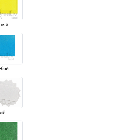
тый
убой
ый