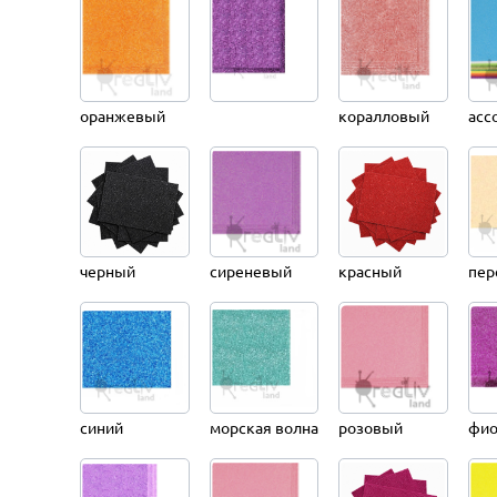
оранжевый
коралловый
асс
черный
сиреневый
красный
пер
синий
морская волна
розовый
фио