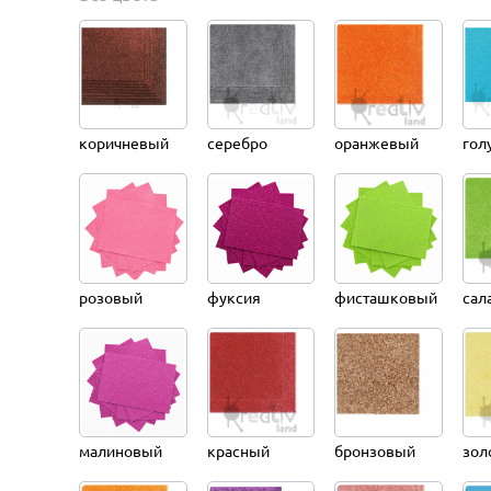
коричневый
серебро
оранжевый
гол
розовый
фуксия
фисташковый
сал
малиновый
красный
бронзовый
зол