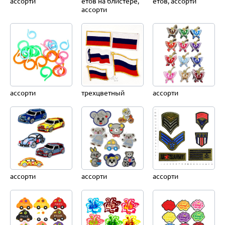
ассорти
етов на блистере,
етов, ассорти
ассорти
ассорти
трехцветный
ассорти
ассорти
ассорти
ассорти