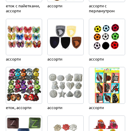
еток с пайетками,
ассорти
ассорти с
ассорти
перламутром
ассорти
ассорти
ассорти
еток, ассорти
ассорти
ассорти