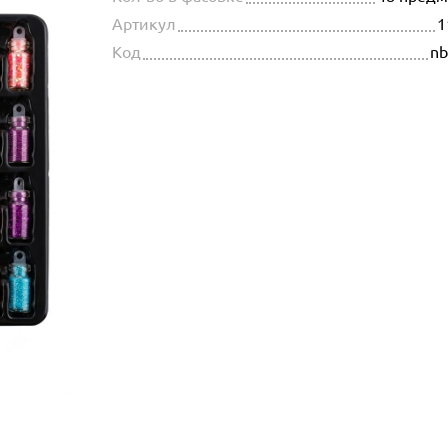
Артикул
1
Код
nb