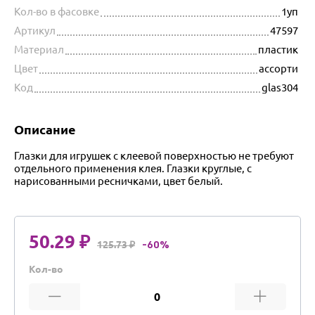
Кол-во в фасовке
1уп
Артикул
47597
Материал
пластик
Цвет
ассорти
Код
glas304
Описание
Глазки для игрушек с клеевой поверхностью не требуют
отдельного применения клея. Глазки круглые, с
нарисованными ресничками, цвет белый.
50.29 ₽
125.73 ₽
-60%
Кол-во