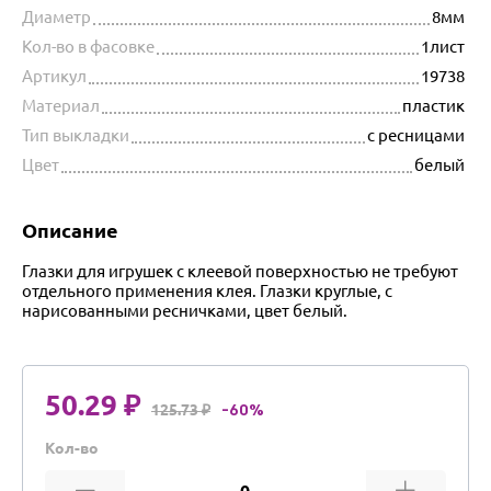
Диаметр
8мм
Кол-во в фасовке
1лист
Артикул
19738
Материал
пластик
Тип выкладки
с ресницами
Цвет
белый
Описание
Глазки для игрушек с клеевой поверхностью не требуют
отдельного применения клея. Глазки круглые, с
нарисованными ресничками, цвет белый.
50.29 ₽
125.73 ₽
-60%
Кол-во