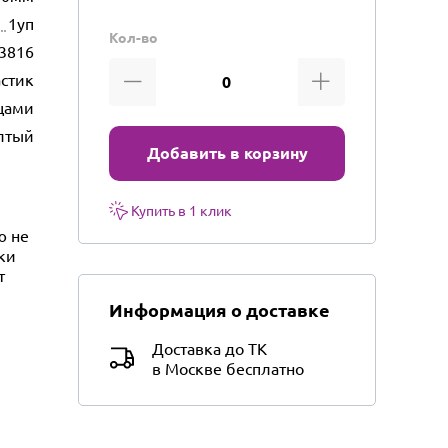
1уп
Кол-во
3816
стик
цами
лтый
Добавить в корзину
Купить в 1 клик
ю не
ки
т
Информация о доставке
Доставка до ТК
в Москве бесплатно