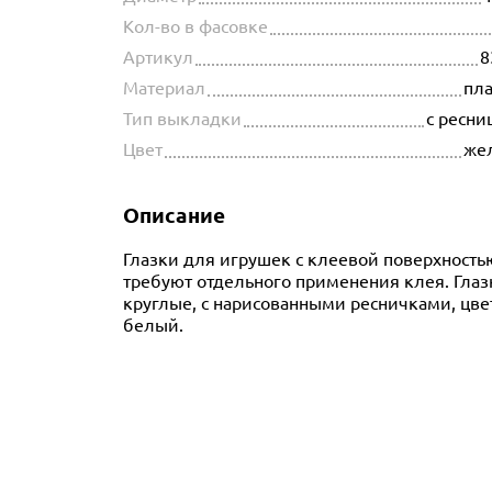
Кол-во в фасовке
Артикул
8
Материал
пла
Тип выкладки
с ресни
Цвет
же
Описание
Глазки для игрушек с клеевой поверхность
требуют отдельного применения клея. Глаз
круглые, с нарисованными ресничками, цве
белый.