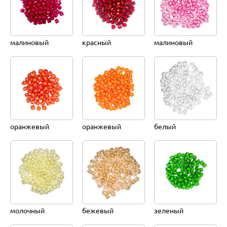
малиновый
красный
малиновый
оранжевый
оранжевый
белый
молочный
бежевый
зеленый