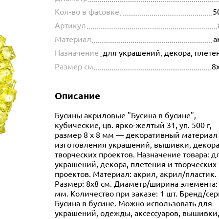
Кол-во в фасовке
5
Артикул
Материал
а
Назначение
для украшений, декора, плете
Размер см
8
Описание
Бусины акриловые "Бусина в бусине",
кубические, цв. ярко-желтый 31, уп. 500 г,
размер 8 х 8 мм — декоративный материал
изготовления украшений, вышивки, декора
творческих проектов. Назначение товара: д
украшений, декора, плетения и творческих
проектов. Материал: акрил, акрил/пластик.
Размер: 8x8 см. Диаметр/ширина элемента:
мм. Количество при заказе: 1 шт. Бренд/сер
Бусина в бусине. Можно использовать для
украшений, одежды, аксессуаров, вышивки