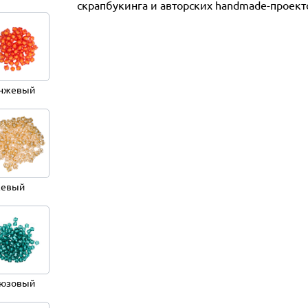
скрапбукинга и авторских handmade-проект
нжевый
жевый
юзовый