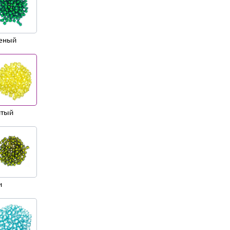
еный
тый
и