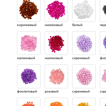
коричневый
малиновый
белый
чер
малиновый
малиновый
сиреневый
фио
фиолетовый
розовый
сиреневый
сир