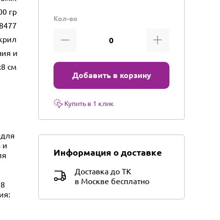
00 гр
Кол-во
8477
крил
ния и творческих проектов
x8 см
Добавить в корзину
Купить в 1 клик
 для
 и
Информация о доставке
ля
Доставка до ТК
в Москве бесплатно
 8
ия:
,