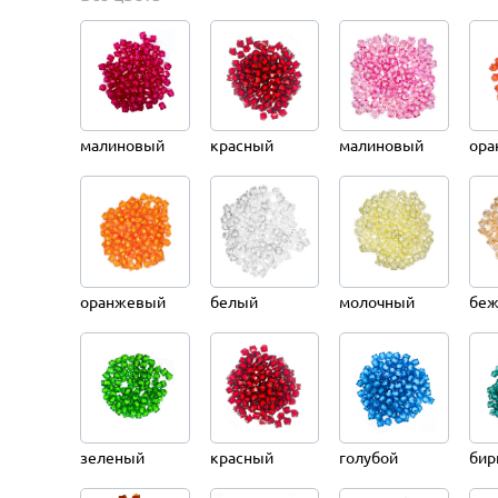
малиновый
красный
малиновый
ора
оранжевый
белый
молочный
бе
зеленый
красный
голубой
бир