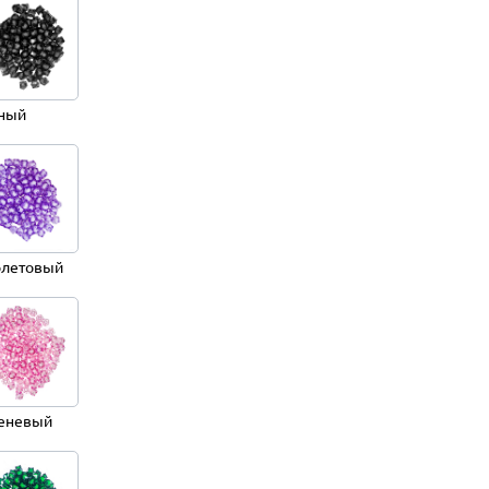
ный
летовый
еневый