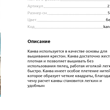
Артикул
2
Размер см
5
Цвет
б
Код
kan
Описание
Канва используется в качестве основы для
вышивания крестом. Канва достаточно жест
плотная и позволяет вышивать без
использования пялец, работая иголкой лег
быстро. Канва имеет особое плетение нитей
которое образует четкие квадраты, благод
чему расчет канвы становится легким и
удобным