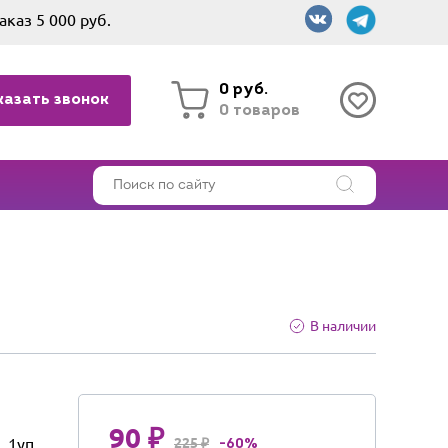
аказ 5 000 руб.
0 руб.
казать звонок
0 товаров
В наличии
90 ₽
1уп
225 ₽
-60%