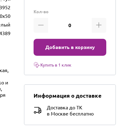
3952
Кол-во
0х50
елый
4389
Добавить в корзину
Купить в 1 клик
кая,
ко и
,
аря
Информация о доставке
Доставка до ТК
в Москве бесплатно