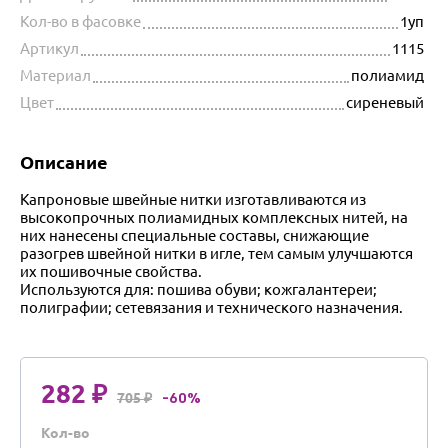
Кол-во в фасовке
1уп
Артикул
1115
Материал
полиамид
Цвет
сиреневый
Описание
Капроновые швейные нитки изготавливаются из
высокопрочных полиамидных комплексных нитей, на
них нанесены специальные составы, снижающие
разогрев швейной нитки в игле, тем самым улучшаются
их пошивочные свойства.
Используются для: пошива обуви; кожгалантереи;
полиграфии; сетевязания и технического назначения.
282 ₽
705 ₽
-60%
Кол-во