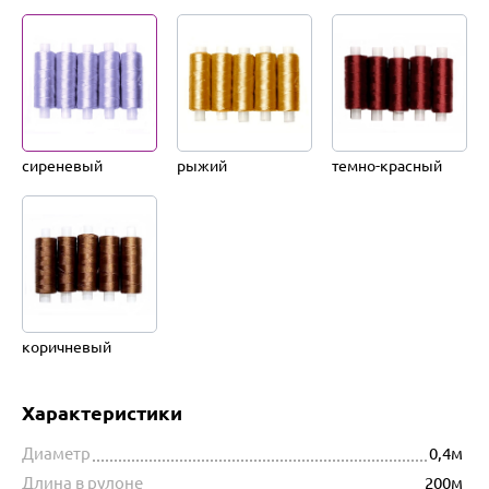
сиреневый
рыжий
темно-красный
коричневый
Характеристики
Диаметр
0,4м
Длина в рулоне
200м