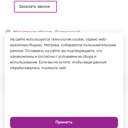
Заказать звонок
Московская область, Дзержинский,
Денисьевский проезд, 15 (офис)
На сайте используется технология cookie, сервис web-
аналитики Яндекс. Метрика, собираются пользовательские
Часы работы:
данные. Оставаясь на сайте, вы подтверждаете, что
с 09:00 до 18:00, сб-вс - выходные
ознакомлены и согласны с условиями их сбора и
использования. Если вы не хотите, чтобы ваши данные
Написать нам
обрабатывались, покиньте сайт.
Все права защищены 2026 год.
ИП Саидов Хусниддин Нуриддинович, ИНН 77189802725
Политика
Согласие на обработку
конфиденциальности
ПДн
Принять