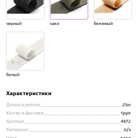
черный
хаки
бежевый
белый
Характеристики
Длина в рулоне
25м
Кол-во в фасовке
1рул
Артикул
4472
Материал
п/э
Цвет
хаки