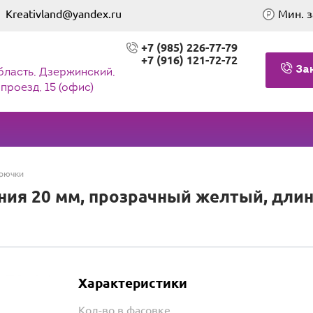
Kreativland@yandex.ru
Мин. з
+7 (985) 226-77-79
+7 (916) 121-72-72
За
бласть, Дзержинский,
проезд, 15 (офис)
рючки
ия 20 мм, прозрачный желтый, длин
Характеристики
Кол-во в фасовке