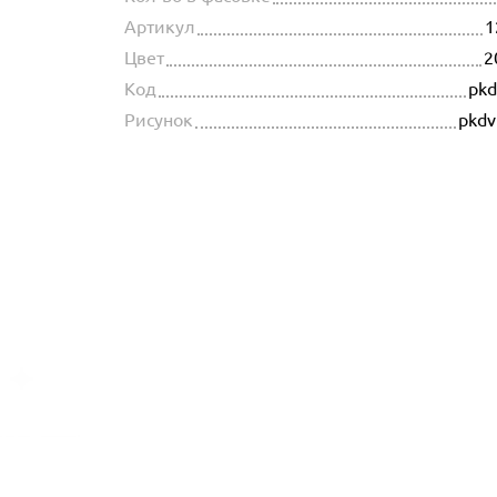
Артикул
1
Цвет
2
Код
pkd
Рисунок
pkdv