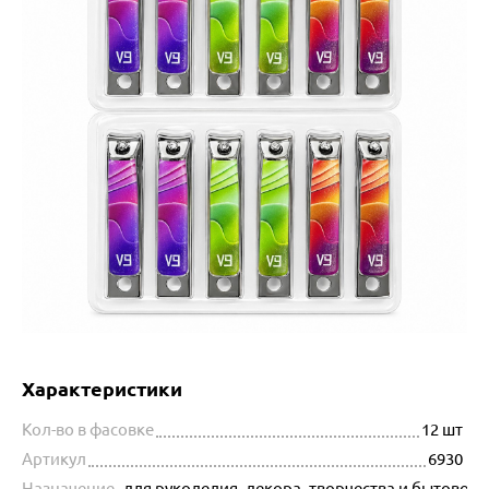
Характеристики
Кол-во в фасовке
12 шт
Артикул
6930
Назначение
для рукоделия, декора, творчества и бытовог