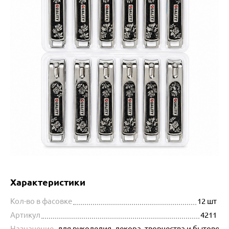
Характеристики
Кол-во в фасовке
12 шт
Артикул
4211
Назначение
для рукоделия, декора, творчества и бытовог