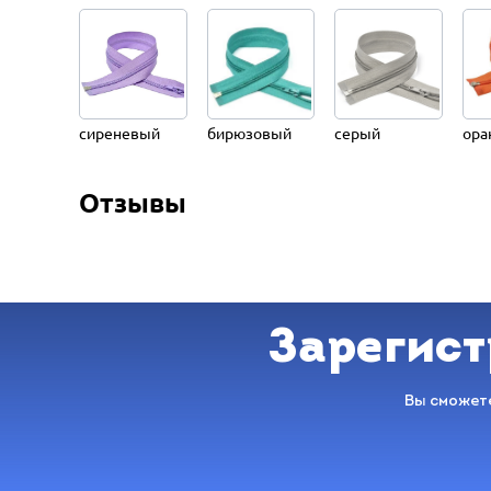
сиреневый
бирюзовый
серый
ора
Отзывы
Зарегист
Вы сможете