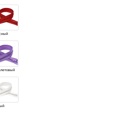
сный
летовый
ый