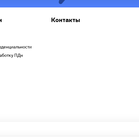
и
Контакты
иденциальности
работку ПДн