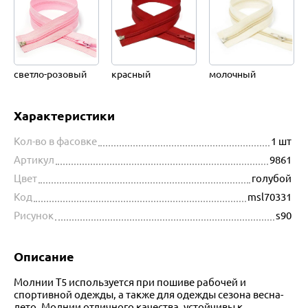
светло-розовый
красный
молочный
Характеристики
Кол-во в фасовке
1 шт
Артикул
9861
Цвет
голубой
Код
msl70331
Рисунок
s90
Описание
Молнии Т5 используется при пошиве рабочей и
спортивной одежды, а также для одежды сезона весна-
лето. Молнии отличного качества, устойчивы к