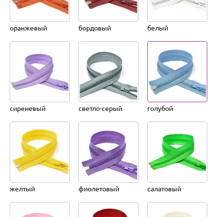
оранжевый
бордовый
белый
сиреневый
светло-серый
голубой
желтый
фиолетовый
салатовый