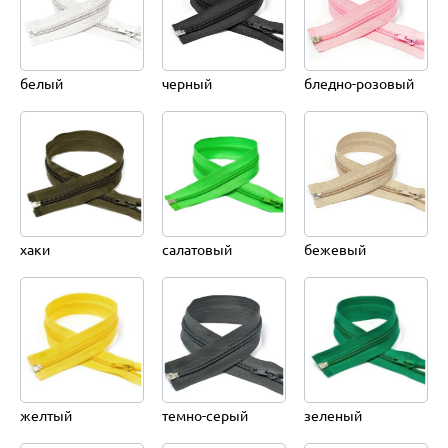
белый
черный
бледно-розовый
хаки
салатовый
бежевый
желтый
темно-серый
зеленый