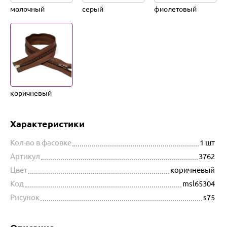
молочный
серый
фиолетовый
коричневый
Характеристики
Кол-во в фасовке
1 шт
Артикул
3762
Цвет
коричневый
Код
msl65304
Рисунок
s75