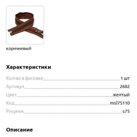
коричневый
Характеристики
Кол-во в фасовке
1 шт
Артикул
2682
Цвет
желтый
Код
msl75110
Рисунок
s75
Описание