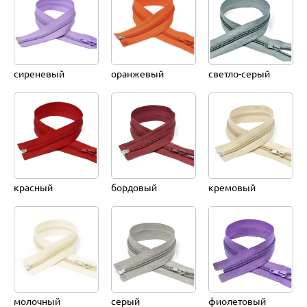
сиреневый
оранжевый
светло-серый
красный
бордовый
кремовый
молочный
серый
фиолетовый