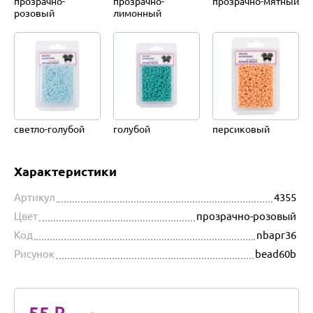
прозрачно-
прозрачно-
прозрачно-мятный
розовый
лимонный
светло-голубой
голубой
персиковый
Характеристики
Артикул
4355
Цвет
прозрачно-розовый
Код
nbapr36
Рисунок
bead60b