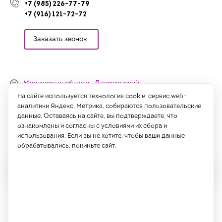
+7 (985) 226-77-79
+7 (916) 121-72-72
Заказать звонок
Московская область, Дзержинский,
Денисьевский проезд, 15 (офис)
На сайте используется технология cookie, сервис web-
аналитики Яндекс. Метрика, собираются пользовательские
Часы работы:
данные. Оставаясь на сайте, вы подтверждаете, что
с 09:00 до 18:00, сб-вс - выходные
ознакомлены и согласны с условиями их сбора и
использования. Если вы не хотите, чтобы ваши данные
Написать нам
обрабатывались, покиньте сайт.
Все права защищены 2026 год.
ИП Саидов Хусниддин Нуриддинович, ИНН 77189802725