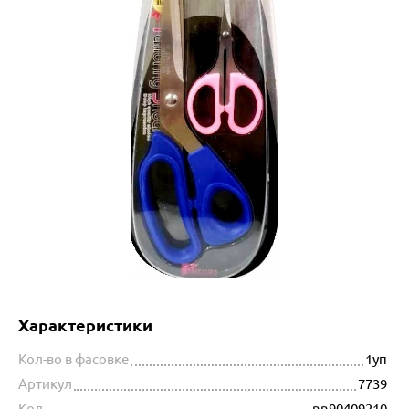
Характеристики
Кол-во в фасовке
1уп
Артикул
7739
Код
nn90409210