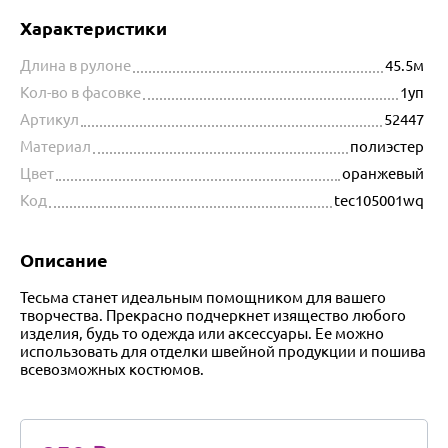
Характеристики
Длина в рулоне
45.5м
Кол-во в фасовке
1уп
Артикул
52447
Материал
полиэстер
Цвет
оранжевый
Код
tec105001wq
Описание
Тесьма станет идеальным помощником для вашего
творчества. Прекрасно подчеркнет изящество любого
изделия, будь то одежда или аксессуары. Ее можно
использовать для отделки швейной продукции и пошива
всевозможных костюмов.