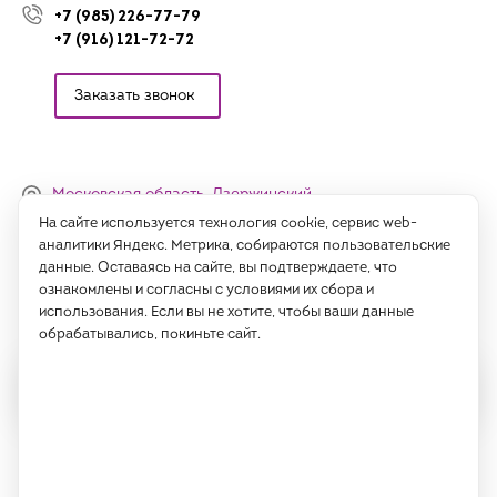
+7 (985) 226-77-79
+7 (916) 121-72-72
Заказать звонок
Московская область, Дзержинский,
Денисьевский проезд, 15 (офис)
На сайте используется технология cookie, сервис web-
аналитики Яндекс. Метрика, собираются пользовательские
Часы работы:
данные. Оставаясь на сайте, вы подтверждаете, что
с 09:00 до 18:00, сб-вс - выходные
ознакомлены и согласны с условиями их сбора и
использования. Если вы не хотите, чтобы ваши данные
Написать нам
обрабатывались, покиньте сайт.
Все права защищены 2026 год.
ИП Саидов Хусниддин Нуриддинович, ИНН 77189802725