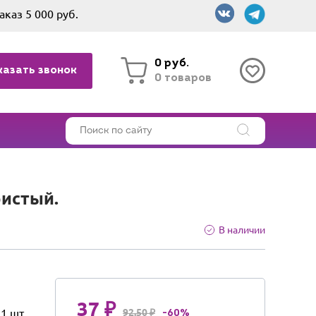
аказ 5 000 руб.
0 руб.
казать звонок
0 товаров
ристый.
В наличии
37 ₽
1 шт
92.50 ₽
-60%