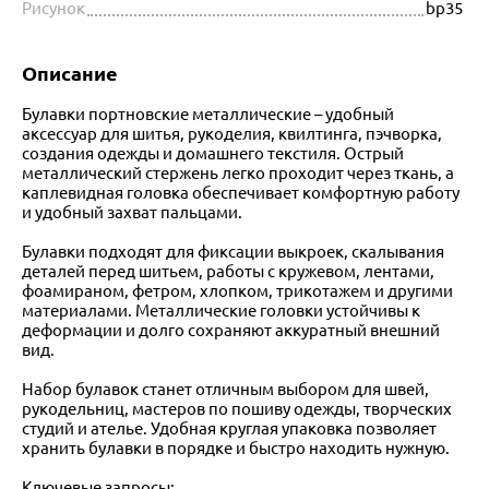
Рисунок
bp35
Описание
Булавки портновские металлические – удобный
аксессуар для шитья, рукоделия, квилтинга, пэчворка,
создания одежды и домашнего текстиля. Острый
металлический стержень легко проходит через ткань, а
каплевидная головка обеспечивает комфортную работу
и удобный захват пальцами.
Булавки подходят для фиксации выкроек, скалывания
деталей перед шитьем, работы с кружевом, лентами,
фоамираном, фетром, хлопком, трикотажем и другими
материалами. Металлические головки устойчивы к
деформации и долго сохраняют аккуратный внешний
вид.
Набор булавок станет отличным выбором для швей,
рукодельниц, мастеров по пошиву одежды, творческих
студий и ателье. Удобная круглая упаковка позволяет
хранить булавки в порядке и быстро находить нужную.
Ключевые запросы: