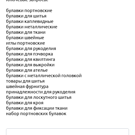
булавки портновские
булавки для шитья
булавки каплевидные
булавки металлические
булавки для ткани
булавки швейные
иглы портновские
булавки для рукоделия
булавки для пэчворка
булавки для квилтинга
булавки для выкройки
булавки для ателье
булавки с металлической головкой
товары для шитья
швейная фурнитура
принадлежности для рукоделия
булавки для лоскутного шитья
булавки для кроя
булавки для фиксации ткани
набор портновских булавок