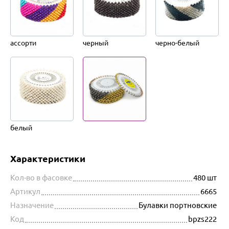
ассорти
черный
черно-белый
белый
Характеристики
Кол-во в фасовке
480 шт
Артикул
6665
Назначение
Булавки портновские
Код
bpzs222