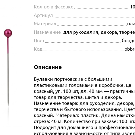
Кол-во в фасовке
10
Артикул
Материал
пла
Назначение
для рукоделия, декора, творч
Цвет
борд
Код
pbbr
Описание
Булавки портновские с большими
пластиковыми головками в коробочке, цв.
красный, уп. 100 шт, дл. 40 мм — практичн
товар для творчества, шитья и декора.
Назначение товара: для рукоделия, декора,
творчества и бытового использования. Цвет
красный. Материал: пластик. Длина намотк
отреза: 40 м. Количество при заказе: 100 шт
Подходит для домашнего и профессиональ
использования в зависимости от типа изде