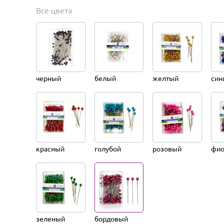
Все цвета
черный
белый
желтый
син
красный
голубой
розовый
фио
зеленый
бордовый