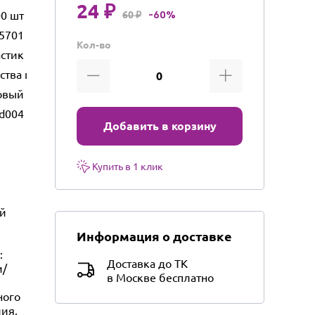
24 ₽
0 шт
60 ₽
-60%
5701
Кол-во
стик
ества и бытового использования
овый
d004
Добавить в корзину
Купить в 1 клик
ый
Информация о доставке
:
Доставка до ТК
и/
в Москве бесплатно
.
ного
лия.