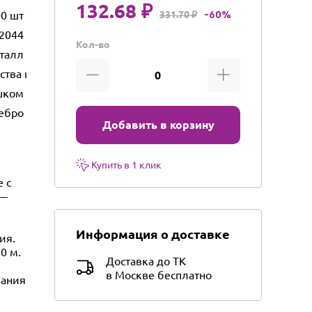
132.68 ₽
0 шт
331.70 ₽
-60%
2044
Кол-во
талл
ества и бытового использования
шком
ебро
Добавить в корзину
Купить в 1 клик
 с
 —
Информация о доставке
ия.
0 м.
Доставка до ТК
в Москве бесплатно
вания