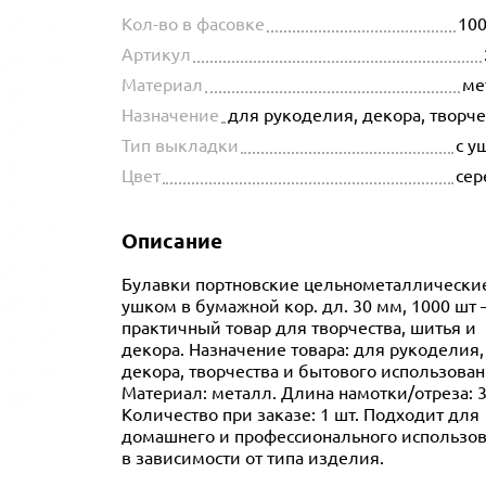
Кол-во в фасовке
100
Артикул
Материал
ме
Назначение
для рукоделия, декора, творч
Тип выкладки
с у
Цвет
сер
Описание
Булавки портновские цельнометаллические
ушком в бумажной кор. дл. 30 мм, 1000 шт
практичный товар для творчества, шитья и
декора. Назначение товара: для рукоделия,
декора, творчества и бытового использован
Материал: металл. Длина намотки/отреза: 3
Количество при заказе: 1 шт. Подходит для
домашнего и профессионального использо
в зависимости от типа изделия.