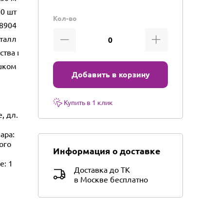
0 шт
Кол-во
8904
талл
ества и бытового использования
шком
Добавить в корзину
Купить в 1 клик
, дл.
ара:
ого
Информация о доставке
е: 1
Доставка до ТК
в Москве бесплатно