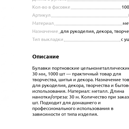
Кол-во в фасовке
100
Артикул
Материал
ме
Назначение
для рукоделия, декора, творч
Тип выкладки
с у
Описание
Булавки портновские цельнометаллические
30 мм, 1000 шт — практичный товар для
творчества, шитья и декора. Назначение тов
для рукоделия, декора, творчества и бытов
использования. Материал: металл. Длина
намотки/отреза: 30 м. Количество при заказ
шт. Подходит для домашнего и
профессионального использования в
зависимости от типа изделия.