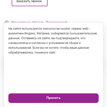
Заказать звонок
Московская область, Дзержинский,
Денисьевский проезд, 15 (офис)
На сайте используется технология cookie, сервис web-
аналитики Яндекс. Метрика, собираются пользовательские
Часы работы:
данные. Оставаясь на сайте, вы подтверждаете, что
с 09:00 до 18:00, сб-вс - выходные
ознакомлены и согласны с условиями их сбора и
использования. Если вы не хотите, чтобы ваши данные
Написать нам
обрабатывались, покиньте сайт.
Все права защищены 2026 год.
ИП Саидов Хусниддин Нуриддинович, ИНН 77189802725
Политика
Согласие на обработку
конфиденциальности
ПДн
Принять