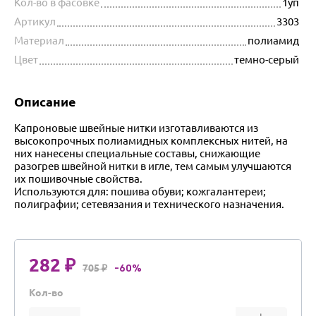
Кол-во в фасовке
1уп
Артикул
3303
Материал
полиамид
Цвет
темно-серый
Описание
Капроновые швейные нитки изготавливаются из
высокопрочных полиамидных комплексных нитей, на
них нанесены специальные составы, снижающие
разогрев швейной нитки в игле, тем самым улучшаются
их пошивочные свойства.
Используются для: пошива обуви; кожгалантереи;
полиграфии; сетевязания и технического назначения.
282 ₽
705 ₽
-60%
Кол-во