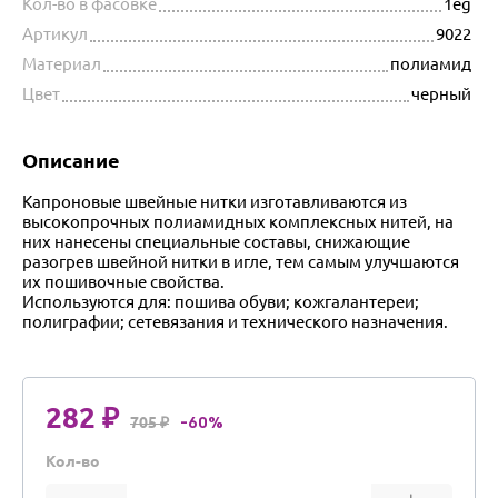
Кол-во в фасовке
1eg
Артикул
9022
Материал
полиамид
Цвет
черный
Описание
Капроновые швейные нитки изготавливаются из
высокопрочных полиамидных комплексных нитей, на
них нанесены специальные составы, снижающие
разогрев швейной нитки в игле, тем самым улучшаются
их пошивочные свойства.
Используются для: пошива обуви; кожгалантереи;
полиграфии; сетевязания и технического назначения.
282 ₽
705 ₽
-60%
Кол-во