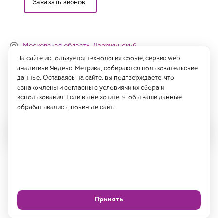
Заказать звонок
Московская область, Дзержинский,
Денисьевский проезд, 15 (офис)
На сайте используется технология cookie, сервис web-
аналитики Яндекс. Метрика, собираются пользовательские
Часы работы:
данные. Оставаясь на сайте, вы подтверждаете, что
с 09:00 до 18:00, сб-вс - выходные
ознакомлены и согласны с условиями их сбора и
использования. Если вы не хотите, чтобы ваши данные
Написать нам
обрабатывались, покиньте сайт.
Все права защищены 2026 год.
ИП Саидов Хусниддин Нуриддинович, ИНН 77189802725
Политика
Согласие на обработку
конфиденциальности
ПДн
Принять