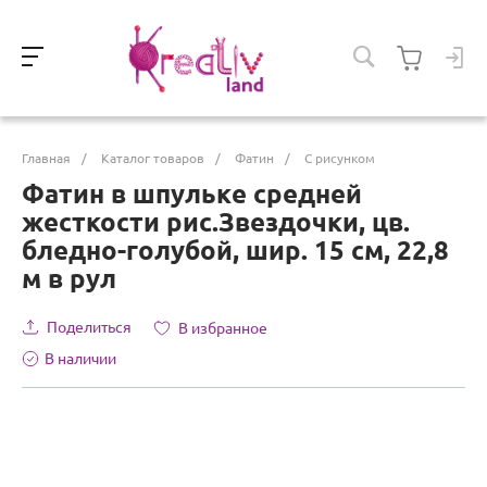
Главная
/
Каталог товаров
/
Фатин
/
С рисунком
Фатин в шпульке средней
жесткости рис.Звездочки, цв.
бледно-голубой, шир. 15 см, 22,8
м в рул
Поделиться
В избранное
В наличии