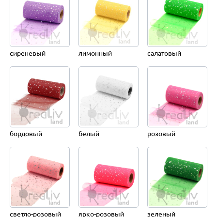
сиреневый
лимонный
салатовый
бордовый
белый
розовый
светло-розовый
ярко-розовый
зеленый