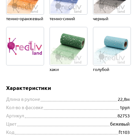
темно-оранжевый
темно-синий
черный
хаки
голубой
Характеристики
Длина в рулоне
22,8м
Кол-во в фасовке
1рул
Артикул
82753
Цвет
бежевый
Код
ft103