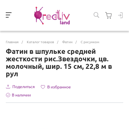
Главная
/
Каталог товаров
/
Фатин
/
С рисунком
Фатин в шпульке средней
жесткости рис.Звездочки, цв.
молочный, шир. 15 см, 22,8 м в
рул
Поделиться
В избранное
В наличии