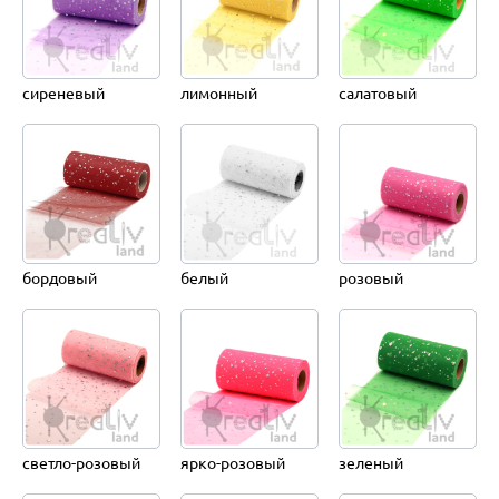
сиреневый
лимонный
салатовый
бордовый
белый
розовый
светло-розовый
ярко-розовый
зеленый