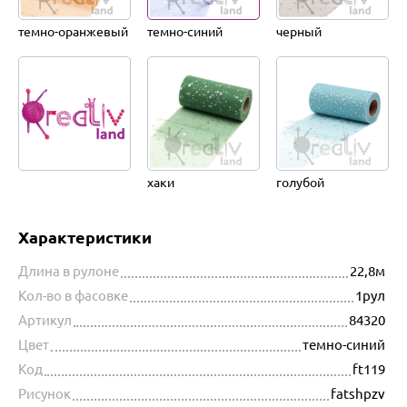
темно-оранжевый
темно-синий
черный
хаки
голубой
Характеристики
Длина в рулоне
22,8м
Кол-во в фасовке
1рул
Артикул
84320
Цвет
темно-синий
Код
ft119
Рисунок
fatshpzv