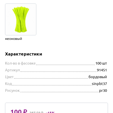
неоновый
Характеристики
Кол-во в фасовке
100 шт
Артикул
91451
Цвет
бордовый
Код
sinpbt37
Рисунок
pr30
100 ₽
287.50 ₽