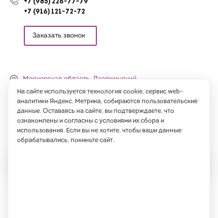
+7 (985) 226-77-79
+7 (916) 121-72-72
Заказать звонок
Московская область, Дзержинский,
Денисьевский проезд, 15 (офис)
На сайте используется технология cookie, сервис web-
аналитики Яндекс. Метрика, собираются пользовательские
Часы работы:
данные. Оставаясь на сайте, вы подтверждаете, что
с 09:00 до 18:00, сб-вс - выходные
ознакомлены и согласны с условиями их сбора и
использования. Если вы не хотите, чтобы ваши данные
Написать нам
обрабатывались, покиньте сайт.
Все права защищены 2026 год.
ИП Саидов Хусниддин Нуриддинович, ИНН 77189802725