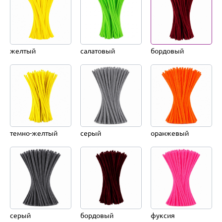
желтый
салатовый
бордовый
темно-желтый
серый
оранжевый
серый
бордовый
фуксия