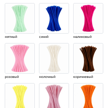
мятный
синий
малиновый
розовый
молочный
коричневый