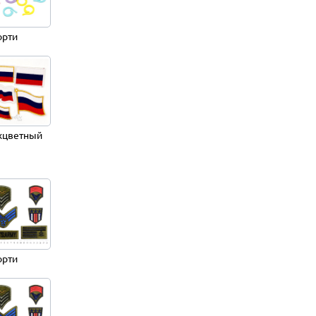
орти
хцветный
орти