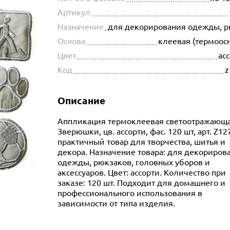
Артикул
Назначение
для декорирования одежды, рю
Основа
клеевая (термоос
Цвет
ас
Код
z
Описание
Аппликация термоклеевая светоотражающ
Зверюшки, цв. ассорти, фас. 120 шт, арт. Z1
практичный товар для творчества, шитья и
декора. Назначение товара: для декориров
одежды, рюкзаков, головных уборов и
аксессуаров. Цвет: ассорти. Количество при
заказе: 120 шт. Подходит для домашнего и
профессионального использования в
зависимости от типа изделия.