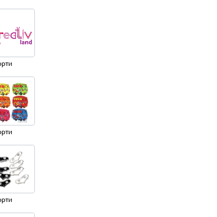
орти
орти
орти