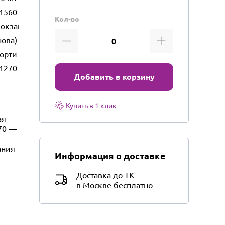
1560
Кол-во
кзаков, головных уборов и аксессуаров
нова)
сорти
1270
Добавить в корзину
Купить в 1 клик
ая
270 —
ания
Информация о доставке
Доставка до ТК
в Москве бесплатно