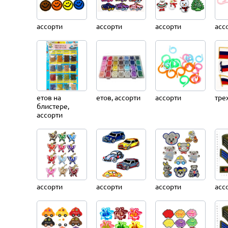
ассорти
ассорти
ассорти
асс
етов на
етов, ассорти
ассорти
тре
блистере,
ассорти
ассорти
ассорти
ассорти
асс