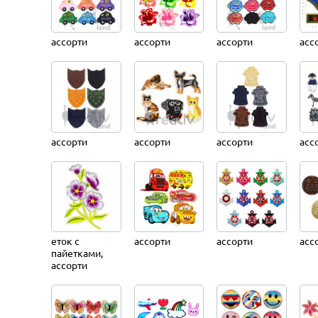
ассорти
ассорти
ассорти
асс
ассорти
ассорти
ассорти
асс
еток с
ассорти
ассорти
асс
пайетками,
ассорти