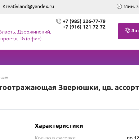
Kreativland@yandex.ru
Мин. з
+7 (985) 226-77-79
+7 (916) 121-72-72
За
бласть, Дзержинский,
проезд, 15 (офис)
ющие
оотражающая Зверюшки, цв. ассорти, 
Характеристики
Кол-во в фасовке
по 1