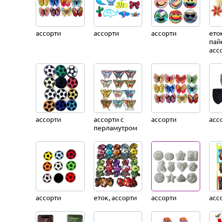
ассорти
ассорти
ассорти
ето
пай
асс
ассорти
ассорти с
ассорти
асс
перламутром
ассорти
еток, ассорти
ассорти
асс