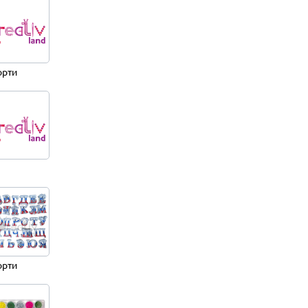
орти
орти