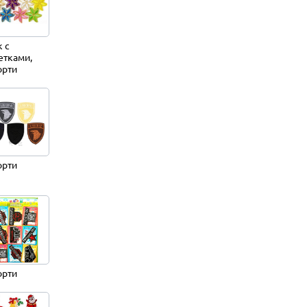
к с
етками,
орти
орти
орти