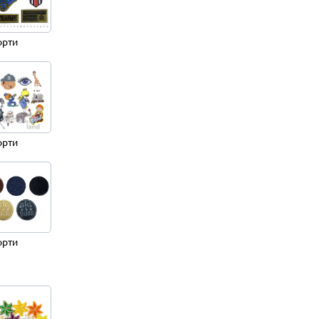
орти
орти
орти