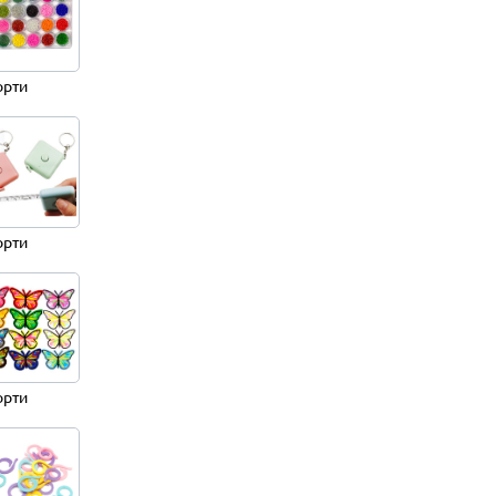
орти
орти
орти