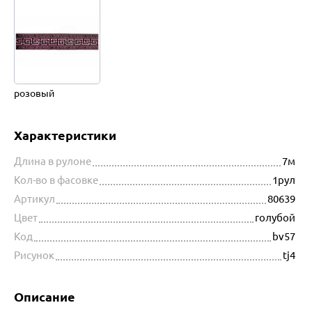
розовый
Характеристики
Длина в рулоне
7м
Кол-во в фасовке
1рул
Артикул
80639
Цвет
голубой
Код
bv57
Рисунок
tj4
Описание