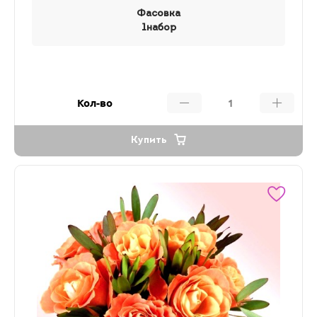
Фасовка
1набор
Кол-во
Купить