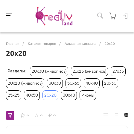
Главная
/
Каталог товаров
/
Алмазная мозаика
/
20х20
20х20
Разделы:
20х30 (живопись)
21х25 (живопись)
27х33
20х20 (живопись)
30х30
50х65
40х40
20х30
25х25
40х50
20х20
30х40
Иконы