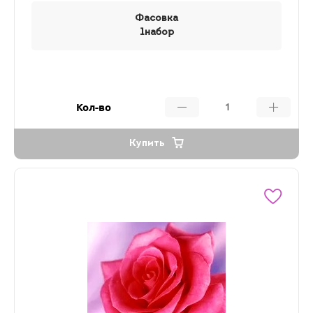
Фасовка
1набор
Кол-во
Купить