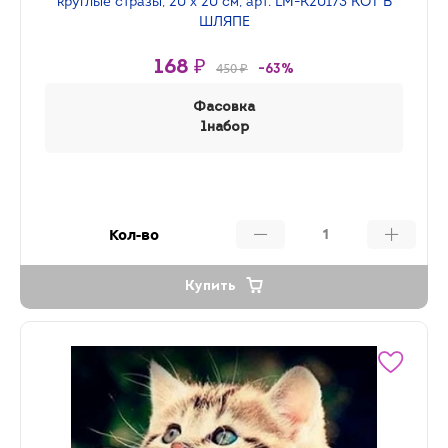
круглые стразы, 20 х 20 см, арт. LM-K20173 КОТ В
ШЛЯПЕ
168 ₽
450 ₽
-63%
Фасовка
1набор
Кол-во
Купить