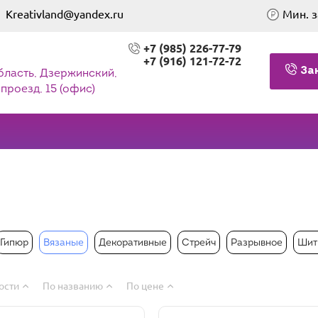
Kreativland@yandex.ru
Мин. з
+7 (985) 226-77-79
+7 (916) 121-72-72
За
бласть, Дзержинский,
проезд, 15 (офис)
Гипюр
Вязаные
Декоративные
Стрейч
Разрывное
Шит
ости
По названию
По цене