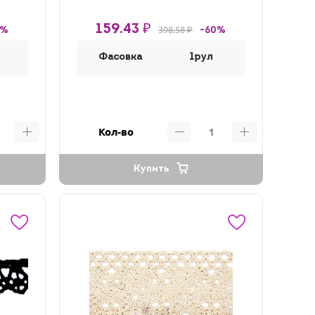
159.43 ₽
398.58 ₽
0%
-60%
Фасовка
1рул
Кол-во
Купить