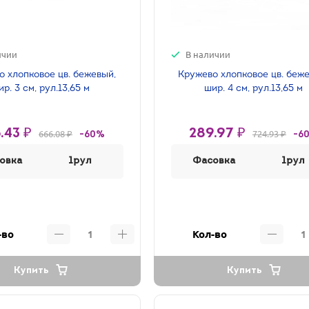
ичии
В наличии
о хлопковое цв. бежевый,
Кружево хлопковое цв. беж
ир. 3 см, рул.13,65 м
шир. 4 см, рул.13,65 м
.43 ₽
289.97 ₽
666.08 ₽
724.93 ₽
-60%
-6
овка
1рул
Фасовка
1рул
-во
Кол-во
Купить
Купить