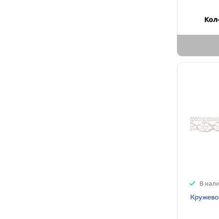
Кол
В нал
Кружево 