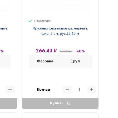
В наличии
евый,
Кружево хлопковое цв. черный,
шир. 3 см, рул.13,65 м
266.43 ₽
666.08 ₽
0%
-60%
Фасовка
1рул
Кол-во
Купить