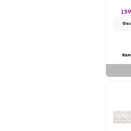
159
Фас
Кол