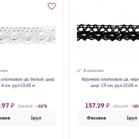
ичии
В наличии
хлопковое цв. белый, шир.
Кружево хлопковое цв. чер
4 см, рул.13,65 м
шир. 1,9 см, рул.13,65 м
.97 ₽
157.29 ₽
724.93 ₽
393.23 ₽
-60%
-6
овка
1рул
Фасовка
1рул