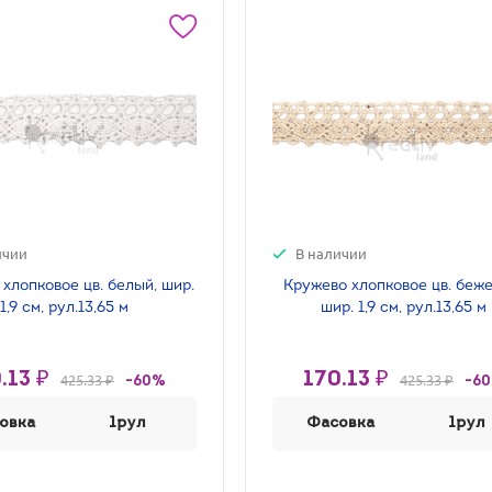
ичии
В наличии
хлопковое цв. белый, шир.
Кружево хлопковое цв. беж
1,9 см, рул.13,65 м
шир. 1,9 см, рул.13,65 м
.13 ₽
170.13 ₽
425.33 ₽
425.33 ₽
-60%
-6
овка
1рул
Фасовка
1рул