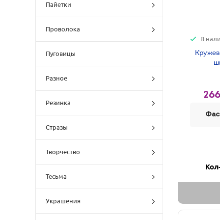
Пайетки
Проволока
В нал
Кружев
Пуговицы
ш
Разное
266
Резинка
Фас
Стразы
Творчество
Кол
Тесьма
Украшения