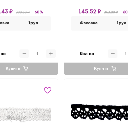
.43 ₽
145.52 ₽
398.58 ₽
363.80 ₽
-60%
-6
овка
1рул
Фасовка
1рул
-во
Кол-во
Купить
Купить