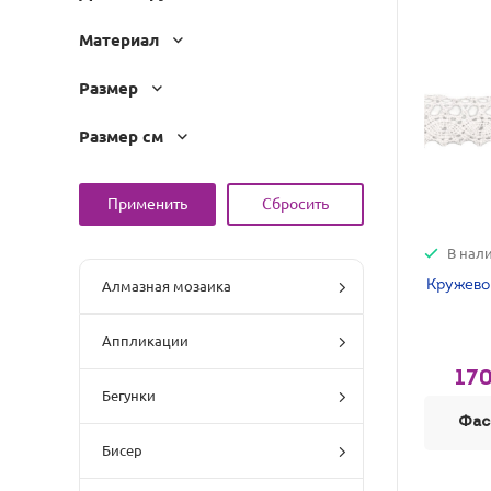
Материал
Размер
Размер см
В нал
Кружево 
Алмазная мозаика
Аппликации
170
Бегунки
Фас
Бисер