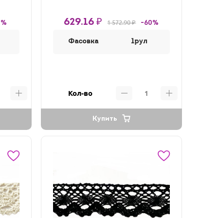
629.16 ₽
1 572.90 ₽
0%
-60%
Фасовка
1рул
Кол-во
Купить