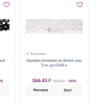
В наличии
ный,
Кружево хлопковое цв. белый, шир.
3 см, рул.13,65 м
266.43 ₽
666.08 ₽
0%
-60%
Фасовка
1рул