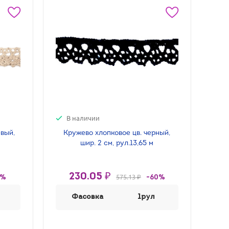
В наличии
евый,
Кружево хлопковое цв. черный,
шир. 2 см, рул.13,65 м
230.05 ₽
575.13 ₽
0%
-60%
Фасовка
1рул