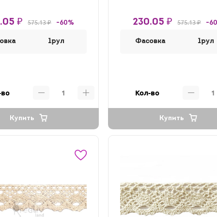
.05 ₽
230.05 ₽
575.13 ₽
575.13 ₽
-60%
-6
овка
1рул
Фасовка
1рул
-во
Кол-во
Купить
Купить