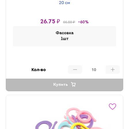
20 см
26.75 ₽
66.88 ₽
-60%
Фасовка
1шт
Кол-во
Купить