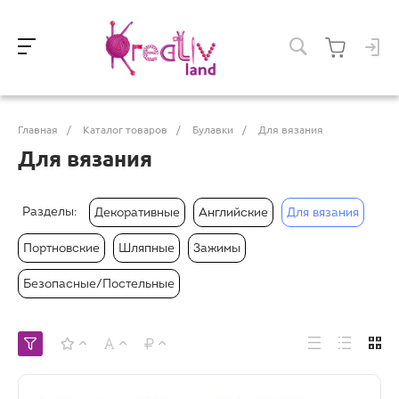
Главная
/
Каталог товаров
/
Булавки
/
Для вязания
Для вязания
Разделы:
Декоративные
Английские
Для вязания
Портновские
Шляпные
Зажимы
Безопасные/Постельные