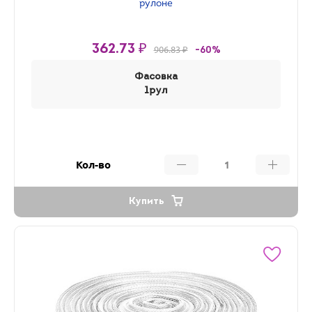
рулоне
362.73 ₽
906.83 ₽
-60%
Фасовка
1рул
Кол-во
Купить