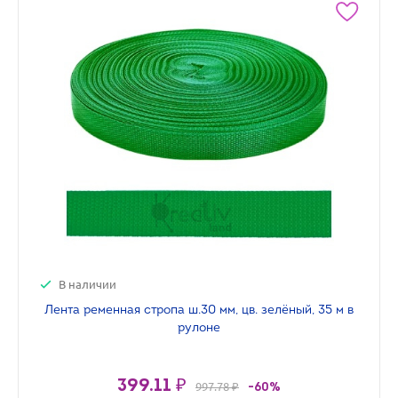
В наличии
Лента ременная стропа ш.30 мм, цв. зелёный, 35 м в
рулоне
399.11 ₽
997.78 ₽
-60%