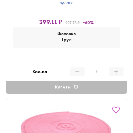
рулоне
399.11 ₽
997.78 ₽
-60%
Фасовка
1рул
Кол-во
Купить