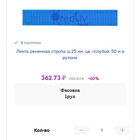
В наличии
Лента ременная стропа ш.25 мм, цв. голубой, 50 м в
рулоне
362.73 ₽
906.83 ₽
-60%
Фасовка
1рул
Кол-во