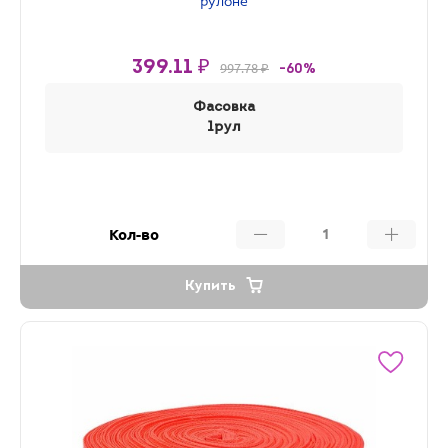
рулоне
399.11 ₽
997.78 ₽
-60%
Фасовка
1рул
Кол-во
Купить