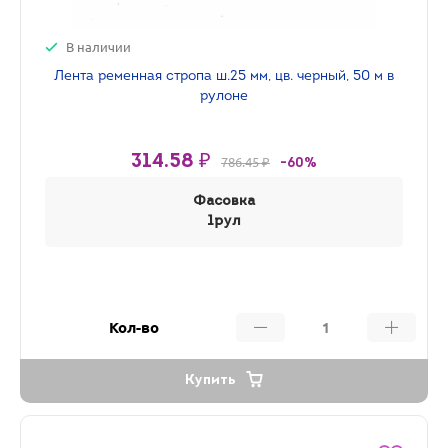
В наличии
Лента ременная стропа ш.25 мм, цв. черный, 50 м в
рулоне
314.58 ₽
786.45 ₽
-60%
Фасовка
1рул
Кол-во
Купить