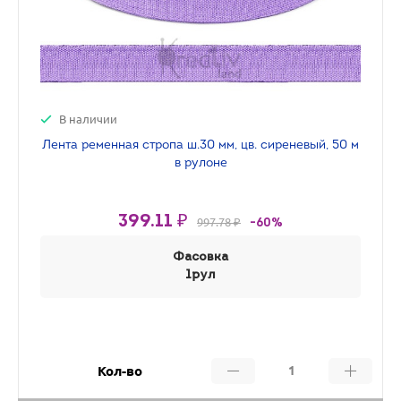
В наличии
Лента ременная стропа ш.30 мм, цв. сиреневый, 50 м
в рулоне
399.11 ₽
997.78 ₽
-60%
Фасовка
1рул
Кол-во