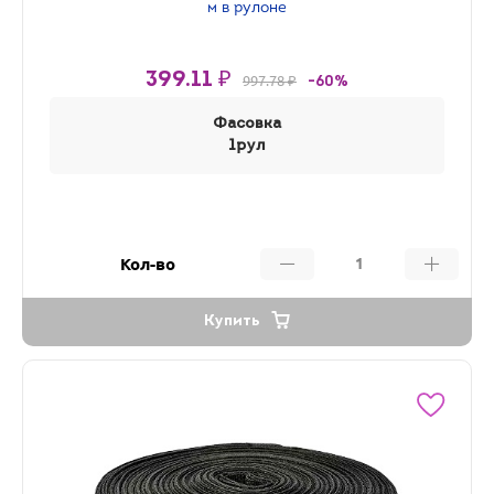
м в рулоне
399.11 ₽
997.78 ₽
-60%
Фасовка
1рул
Кол-во
Купить