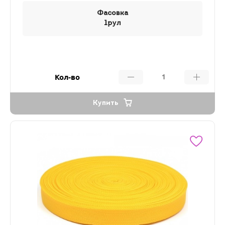
Фасовка
1рул
Кол-во
Купить