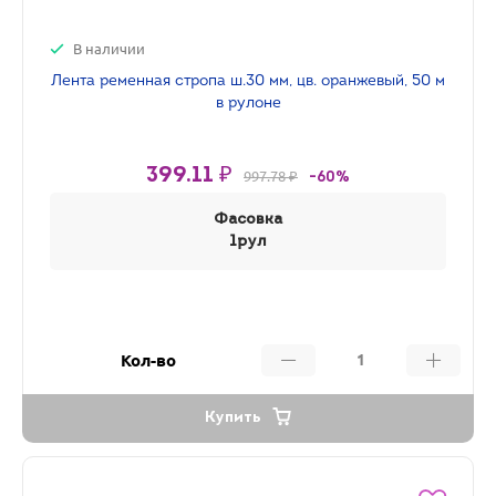
В наличии
Лента ременная стропа ш.30 мм, цв. оранжевый, 50 м
в рулоне
399.11 ₽
997.78 ₽
-60%
Фасовка
1рул
Кол-во
Купить