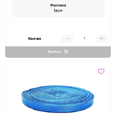
Фасовка
1рул
Кол-во
Купить