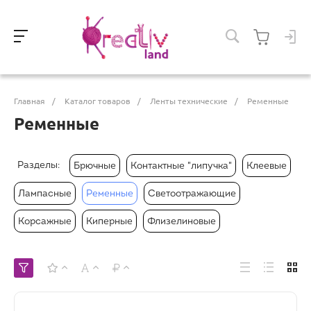
Главная
/
Каталог товаров
/
Ленты технические
/
Ременные
Ременные
Разделы:
Брючные
Контактные "липучка"
Клеевые
Лампасные
Ременные
Светоотражающие
Корсажные
Киперные
Флизелиновые