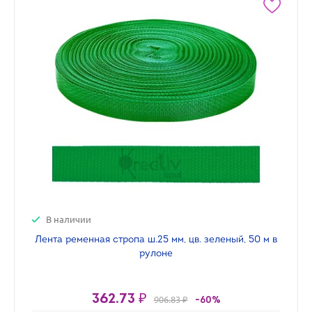
В наличии
Лента ременная стропа ш.25 мм, цв. зеленый, 50 м в
рулоне
362.73 ₽
906.83 ₽
-60%