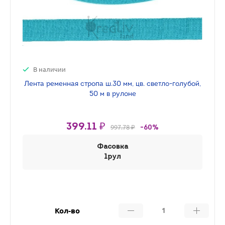
В наличии
Лента ременная стропа ш.30 мм, цв. светло-голубой,
50 м в рулоне
399.11 ₽
997.78 ₽
-60%
Фасовка
1рул
Кол-во