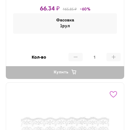
66.34 ₽
165.85 ₽
-60%
Фасовка
1рул
Кол-во
Купить