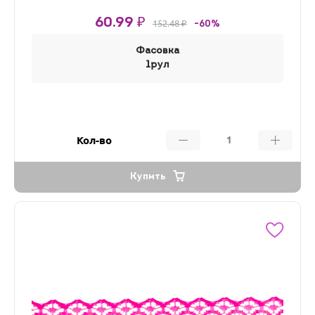
60.99 ₽
152.48 ₽
-60%
Фасовка
1рул
Кол-во
Купить