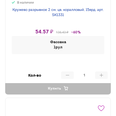
В наличии
Кружево разрывное 2 см, цв. коралловый, 15ярд, арт.
SK1331
54.57 ₽
136.43 ₽
-60%
Фасовка
1рул
Кол-во
Купить