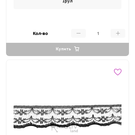
1рул
Кол-во
Купить