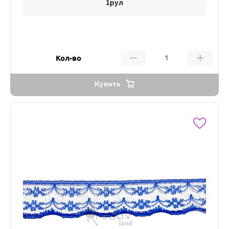
1рул
Кол-во
Купить