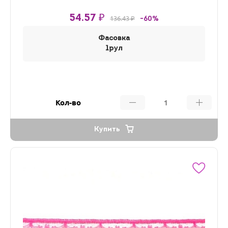
54.57 ₽
136.43 ₽
-60%
Фасовка
1рул
Кол-во
Купить