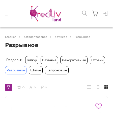
Главная
/
Каталог товаров
/
Кружево
/
Разрывное
Разрывное
Разделы:
Гипюр
Вязаные
Декоративные
Стрейч
Разрывное
Шитье
Капроновые