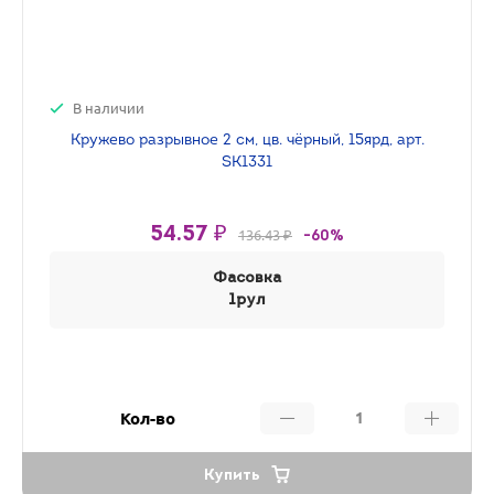
В наличии
Кружево разрывное 2 см, цв. чёрный, 15ярд, арт.
SK1331
54.57 ₽
136.43 ₽
-60%
Фасовка
1рул
Кол-во
Купить