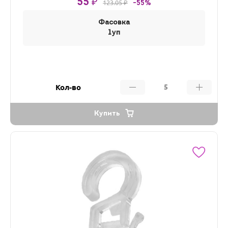
55 ₽
123.05 ₽
-55%
Фасовка
1уп
Кол-во
Купить