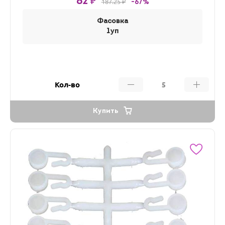
62 ₽
187.25 ₽
-67%
Фасовка
1уп
Кол-во
Купить