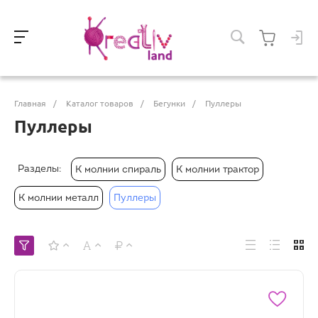
Главная
/
Каталог товаров
/
Бегунки
/
Пуллеры
Пуллеры
Разделы:
К молнии спираль
К молнии трактор
К молнии металл
Пуллеры