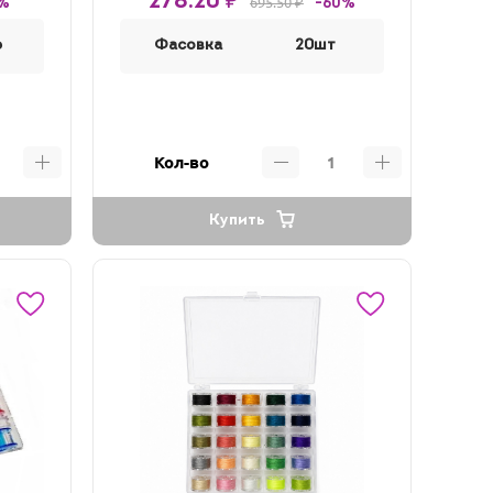
278.20 ₽
695.50 ₽
%
-60%
р
Фасовка
20шт
Кол-во
Купить