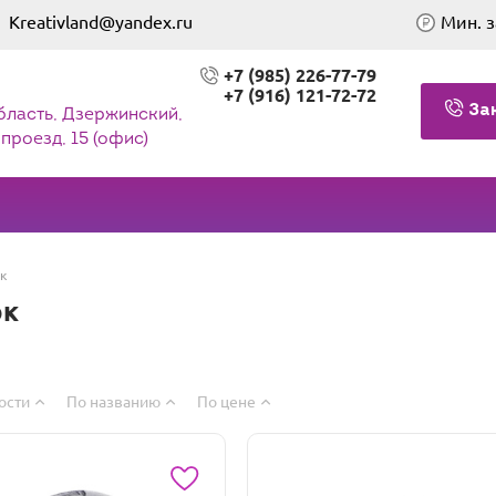
Kreativland@yandex.ru
Мин. з
+7 (985) 226-77-79
+7 (916) 121-72-72
За
бласть, Дзержинский,
проезд, 15 (офис)
к
ок
ости
По названию
По цене