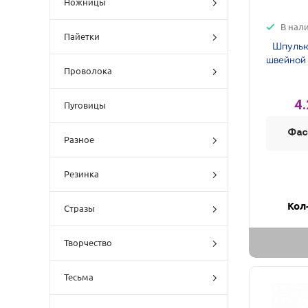
Ножницы
В нал
Пайетки
Шпульк
швейной 
Проволока
4.
Пуговицы
Фас
Разное
Резинка
Кол
Стразы
Творчество
Тесьма