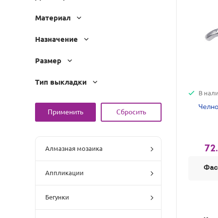
Материал
Назначение
Размер
Тип выкладки
В нал
Челно
72
Алмазная мозаика
Фас
Аппликации
Бегунки