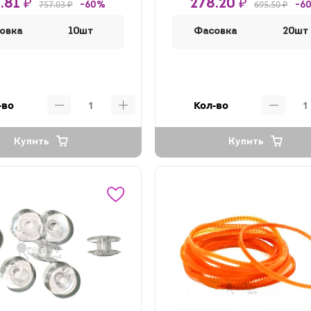
.81 ₽
278.20 ₽
757.03 ₽
695.50 ₽
-60%
-6
овка
10шт
Фасовка
20шт
-во
Кол-во
Купить
Купить