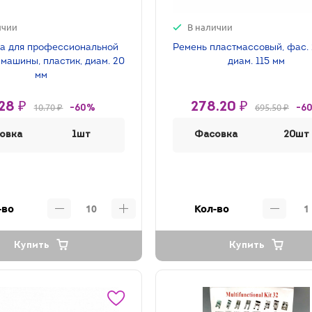
ичии
В наличии
а для профессиональной
Ремень пластмассовый, фас. 
машины, пластик, диам. 20
диам. 115 мм
мм
28 ₽
278.20 ₽
10.70 ₽
695.50 ₽
-60%
-6
овка
1шт
Фасовка
20шт
-во
Кол-во
Купить
Купить