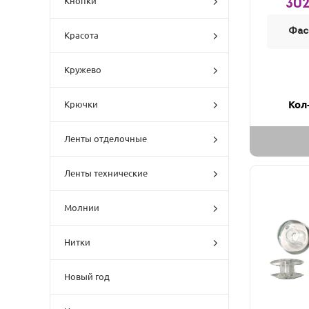
Кнопки
302
Фас
Красота
Кружево
Кол
Крючки
Ленты отделочные
Ленты технические
Молнии
Нитки
Новый год