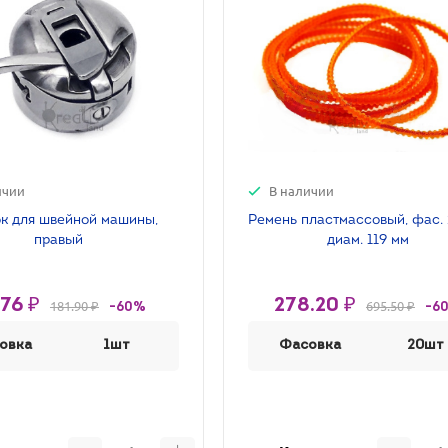
ичии
В наличии
к для швейной машины,
Ремень пластмассовый, фас. 
правый
диам. 119 мм
.76 ₽
278.20 ₽
181.90 ₽
695.50 ₽
-60%
-6
овка
1шт
Фасовка
20шт