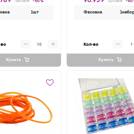
.76 ₽
90.95 ₽
181.90 ₽
227.38 ₽
-60%
-60
овка
1шт
Фасовка
1набо
-во
Кол-во
Купить
Купить