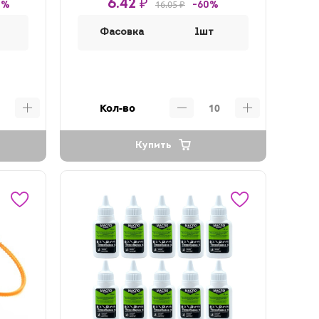
6.42 ₽
16.05 ₽
0%
-60%
Фасовка
1шт
Кол-во
Купить