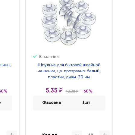
В наличии
шины,
Шпулька для бытовой швейной
машинки, цв. прозрачно-белый,
пластик, диам. 20 мм
5.35 ₽
13.38 ₽
60%
-60%
р
Фасовка
1шт
Кол-во