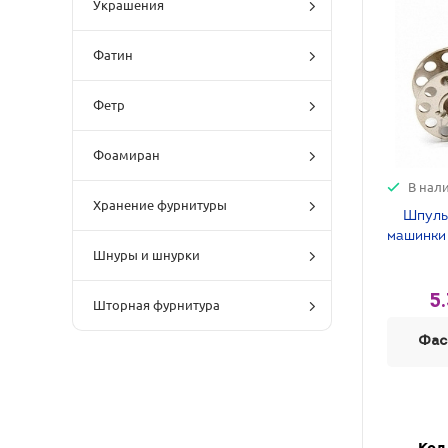
Украшения
Фатин
Фетр
Фоамиран
В нал
Хранение фурнитуры
Шпуль
машинки
Шнуры и шнурки
5.
Шторная фурнитура
Фас
Кол