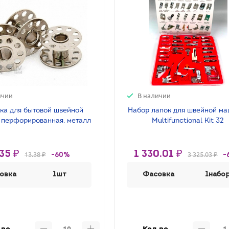
ичии
В наличии
ка для бытовой швейной
Набор лапок для швейной ма
 перфорированная, металл
Multifunctional Kit 32
35 ₽
1 330.01 ₽
13.38 ₽
3 325.03 ₽
-60%
-
овка
1шт
Фасовка
1набо
-во
Кол-во