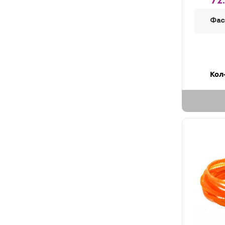
72
Фас
Кол