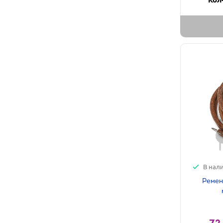
В нал
Ремен