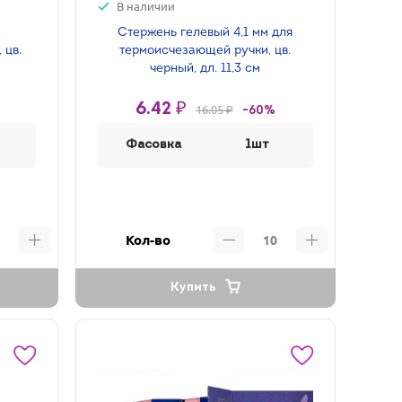
В наличии
Стержень гелевый 4,1 мм для
 цв.
термоисчезающей ручки, цв.
черный, дл. 11,3 см
6.42 ₽
16.05 ₽
-60%
Фасовка
1шт
Кол-во
Купить