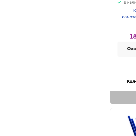
В нал
К
самоза
1
Фас
Кол