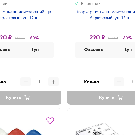
ичии
В наличии
по ткани исчезающий, цв.
Маркер по ткани исчезающий
олетовый, уп. 12 шт
бирюзовый, уп. 12 шт
20 ₽
220 ₽
550 ₽
550 ₽
-60%
-60%
овка
1уп
Фасовка
1уп
-во
Кол-во
Купить
Купить