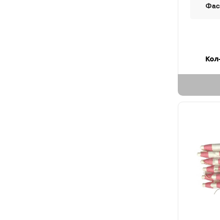
Фас
Кол