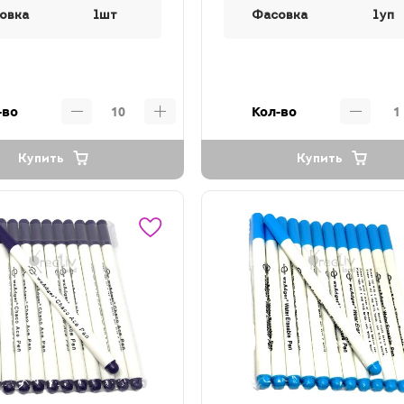
овка
1шт
Фасовка
1уп
-во
Кол-во
Купить
Купить