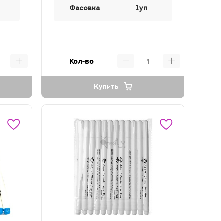
Фасовка
1уп
Кол-во
Купить