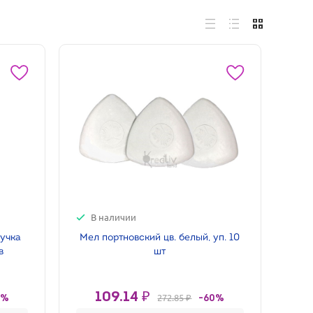
В наличии
учка
Мел портновский цв. белый, уп. 10
в
шт
109.14 ₽
272.85 ₽
0%
-60%