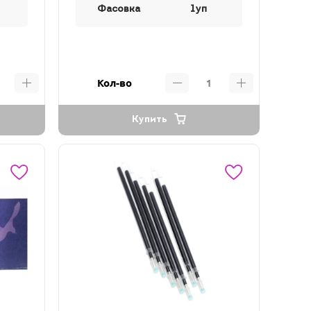
Фасовка
1уп
Кол-во
Купить