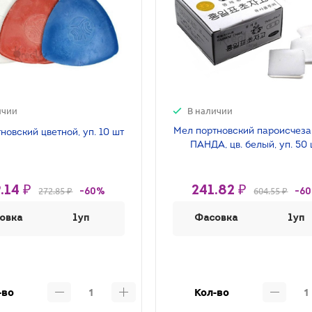
ичии
В наличии
Мел портновский пароисчез
новский цветной, уп. 10 шт
ПАНДА, цв. белый, уп. 50
.14 ₽
241.82 ₽
272.85 ₽
604.55 ₽
-60%
-6
овка
1уп
Фасовка
1уп
-во
Кол-во