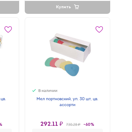
Купить
В наличии
цв.
Мел портновский, уп. 30 шт, цв.
ассорти
292.11 ₽
730.28 ₽
%
-60%