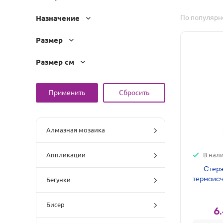
По популярн
Назначение
Размер
Размер см
Алмазная мозаика
В нал
Аппликации
Стерж
термоисч
Бегунки
Бисер
6.