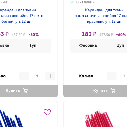
ичии
В наличии
арандаш для ткани
Карандаш для ткани
тачивающийся 17 см, цв.
самозатачивающийся 17 см,
белый, уп. 12 шт
красный, уп. 12 шт
83 ₽
183 ₽
457.50 ₽
457.50 ₽
-60%
-60%
овка
1уп
Фасовка
1уп
-во
Кол-во
Купить
Купить