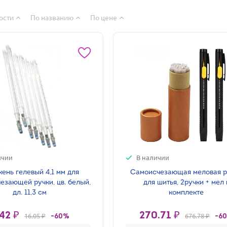
ости
По названию
По цене
ичии
В наличии
ень гелевый 4,1 мм для
Самоисчезающая меловая р
езающей ручки, цв. белый,
для шитья, 2ручки + мел 
дл. 11,3 см
комплекте
42 ₽
270.71 ₽
16.05 ₽
676.78 ₽
-60%
-6