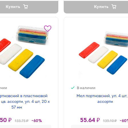
Купить
Купить
ичии
В наличии
ртновский в пластиковой
Мел портновский, уп. 4 шт, 
 цв. ассорти, уп. 4 шт, 20 х
ассорти
57 мм
.50 ₽
55.64 ₽
133.75 ₽
139.10 ₽
-60%
-60