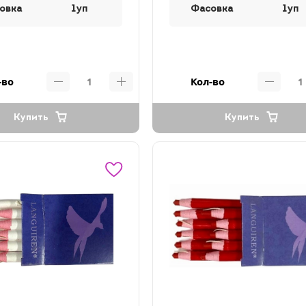
овка
1уп
Фасовка
1уп
-во
Кол-во
Купить
Купить