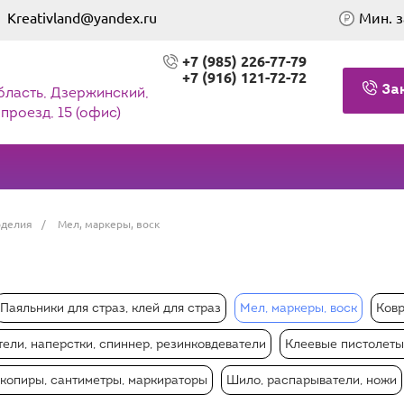
Kreativland@yandex.ru
Мин. з
+7 (985) 226-77-79
+7 (916) 121-72-72
За
бласть, Дзержинский,
проезд, 15 (офис)
оделия
/
Мел, маркеры, воск
Паяльники для страз, клей для страз
Мел, маркеры, воск
Ковр
ели, наперстки, спиннер, резинковдеватели
Клеевые пистолеты
 копиры, сантиметры, маркираторы
Шило, распарыватели, ножи