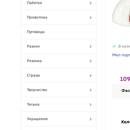
Пайетки
Проволока
Пуговицы
В нал
Разное
Мел порт
Резинка
Стразы
109
Творчество
Фас
Тесьма
Украшения
Кол