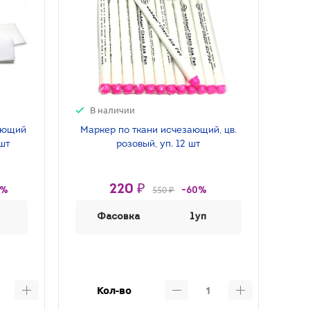
В наличии
ающий
Маркер по ткани исчезающий, цв.
 шт
розовый, уп. 12 шт
220 ₽
550 ₽
0%
-60%
Фасовка
1уп
Кол-во