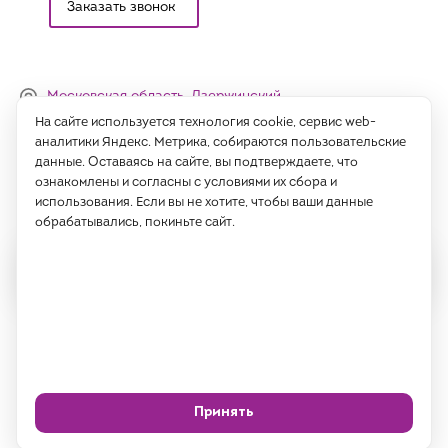
Заказать звонок
Московская область, Дзержинский,
Денисьевский проезд, 15 (офис)
На сайте используется технология cookie, сервис web-
аналитики Яндекс. Метрика, собираются пользовательские
Часы работы:
данные. Оставаясь на сайте, вы подтверждаете, что
с 09:00 до 18:00, сб-вс - выходные
ознакомлены и согласны с условиями их сбора и
использования. Если вы не хотите, чтобы ваши данные
Написать нам
обрабатывались, покиньте сайт.
Все права защищены 2026 год.
ИП Саидов Хусниддин Нуриддинович, ИНН 77189802725
Политика
Согласие на обработку
конфиденциальности
ПДн
Принять