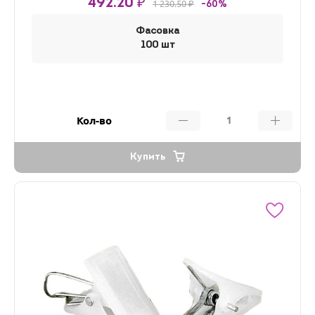
492.20 ₽
1 230.50 ₽
-60%
Фасовка
100 шт
Кол-во
Купить