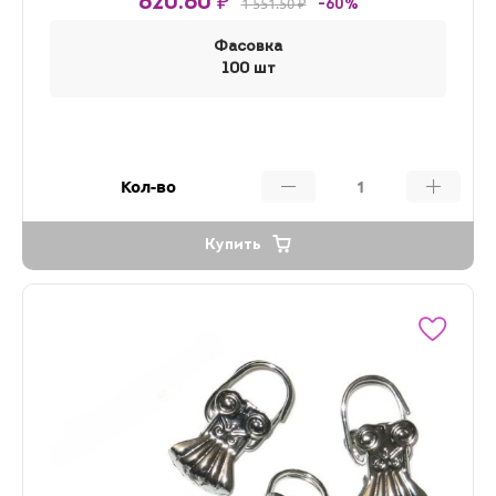
620.60 ₽
1 551.50 ₽
-60%
Фасовка
100 шт
Кол-во
Купить