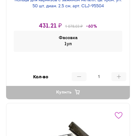
Кольца для карнизов с зажимом металл, цв. хром, уп.
50 шт, диам. 2,5 см, арт. CLJ-95504
431.21 ₽
1 078.03 ₽
-60%
Фасовка
1уп
Кол-во
Купить