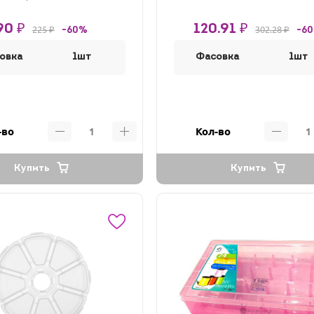
90 ₽
120.91 ₽
225 ₽
302.28 ₽
-60%
-6
овка
1шт
Фасовка
1шт
-во
Кол-во
Купить
Купить