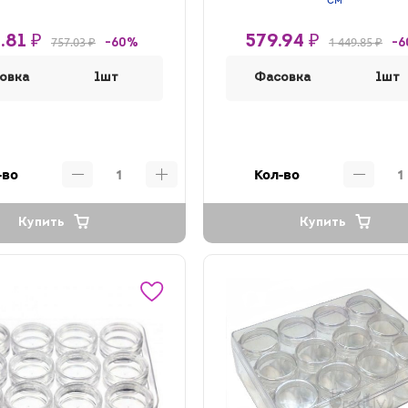
см
.81 ₽
579.94 ₽
757.03 ₽
1 449.85 ₽
-60%
-
овка
1шт
Фасовка
1шт
-во
Кол-во
Купить
Купить