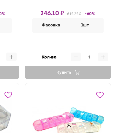
246.10 ₽
615.25 ₽
60%
-60%
Фасовка
1шт
Кол-во
Купить