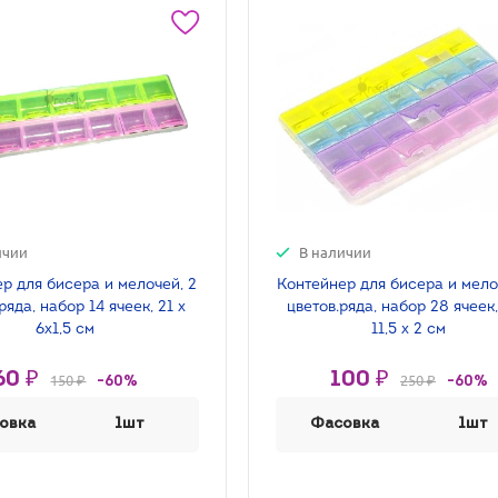
ичии
В наличии
р для бисера и мелочей, 2
Контейнер для бисера и мело
ряда, набор 14 ячеек, 21 х
цветов.ряда, набор 28 ячеек,
6х1,5 см
11,5 х 2 см
60 ₽
100 ₽
150 ₽
250 ₽
-60%
-60%
овка
1шт
Фасовка
1шт