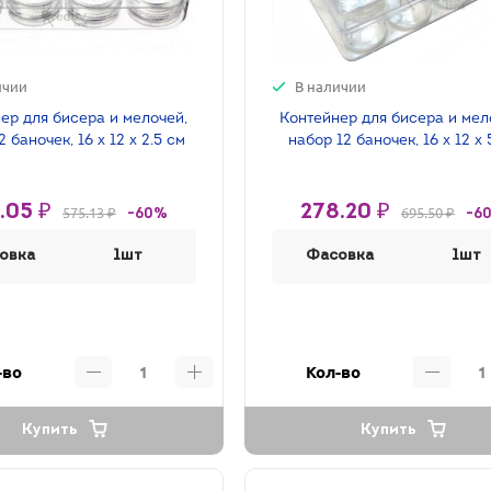
ичии
В наличии
ер для бисера и мелочей,
Контейнер для бисера и мел
2 баночек, 16 х 12 х 2.5 см
набор 12 баночек, 16 х 12 х 
.05 ₽
278.20 ₽
575.13 ₽
695.50 ₽
-60%
-6
овка
1шт
Фасовка
1шт
-во
Кол-во
Купить
Купить