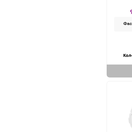
Фас
Кол