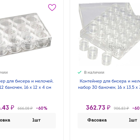
ичии
В наличии
ер для бисера и мелочей,
Контейнер для бисера и мел
2 баночек, 16 х 12 х 4 см
набор 30 баночек, 16 х 13,5 х 
.43 ₽
362.73 ₽
666.08 ₽
906.83 ₽
-60%
-6
овка
1шт
Фасовка
1шт