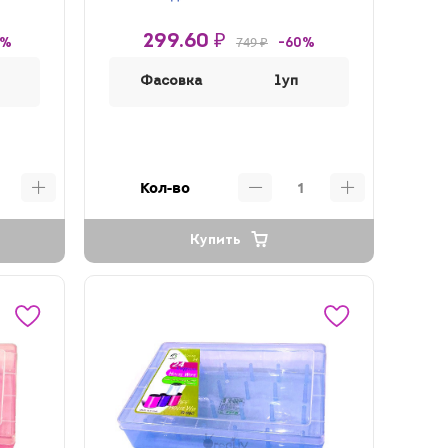
299.60 ₽
749 ₽
0%
-60%
Фасовка
1уп
Кол-во
Купить