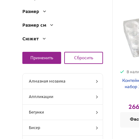
Размер
Размер см
Сюжет
В нал
Контейн
Алмазная мозаика
набор 1
Аппликации
266
Бегунки
Фас
Бисер