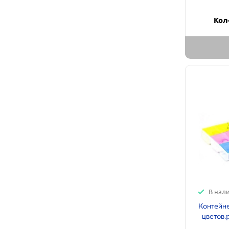
Кол
В нал
Контейне
цветов.р