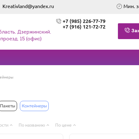
Kreativland@yandex.ru
Мин. з
+7 (985) 226-77-79
+7 (916) 121-72-72
За
бласть, Дзержинский,
проезд, 15 (офис)
ейнеры
Пакеты
Контейнеры
ости
По названию
По цене